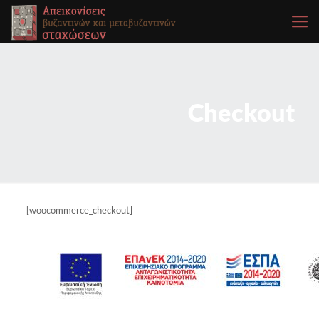
Checkout
[woocommerce_checkout]